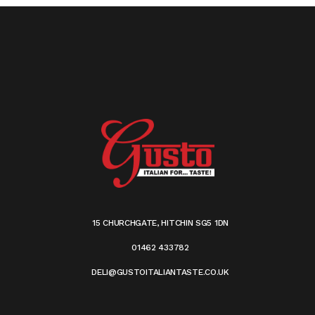
15 CHURCHGATE, HITCHIN SG5 1DN
01462 433782
DELI@GUSTOITALIANTASTE.CO.UK